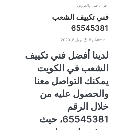
أخر الأخبار والعروض
فني تكييف الشعب
65545381
Admin
By
أبريل 8, 2020
لدينا أفضل فني تكييف
الشعب في الكويت
يمكنك التواصل معنا
والحصول عليه من
خلال الرقم
65545381، حيث