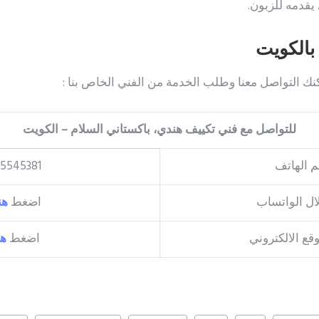
يقدمه للزبون.
بالكويت
كنك التواصل معنا وطلب الخدمة من الفني الخاص بنا :
للتواصل مع فني تكييف هندي، باكستاني السلام – الكويت
م الهاتف
5545381
ال الواتساب
اضغط
هن
قع الالكتروني
اضغط
هن