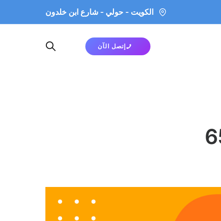
الكويت - حولي - شارع ابن خلدون
إتصل الآن