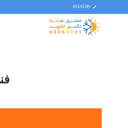
65545381
فني