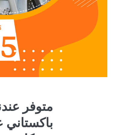
متوفر عندن
باكستاني ع